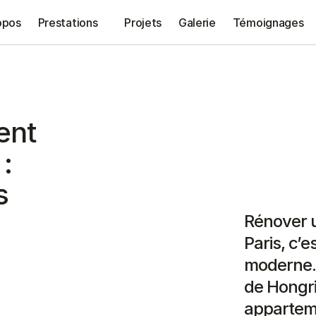
opos
Prestations
Projets
Galerie
Témoignages
ent
:
s
Rénover 
Paris, c’e
moderne. 
de Hongri
apparteme