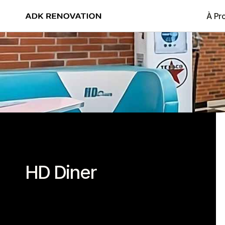
À Pr
HD Diner