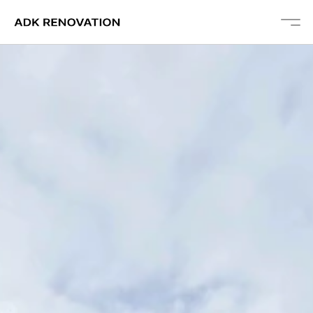
À Propos
Prestations
Projets
Galerie
Témoignages
Blog
Devis Gratuit