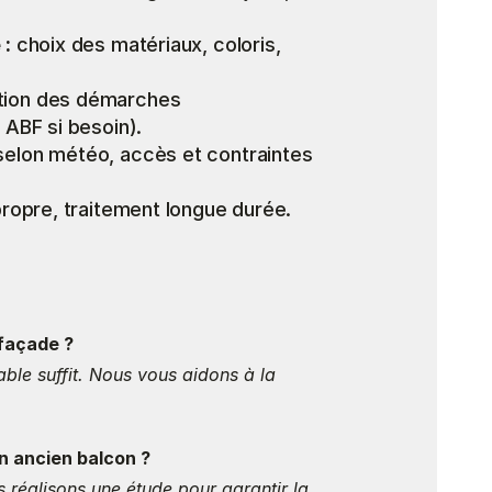
 :
 choix des matériaux, coloris, 
tion des démarches 
 ABF si besoin).
elon météo, accès et contraintes 
 propre, traitement longue durée.
 façade ?
ble suffit. Nous vous aidons à la 
un ancien balcon ?
s réalisons une étude pour garantir la 