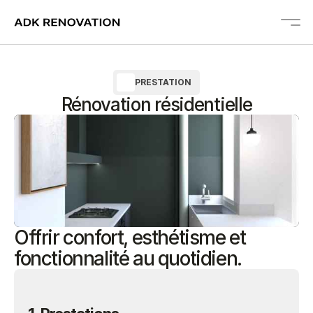
PRESTATION
À Propos
Rénovation résidentielle
Prestations
Projets
Galerie
Témoignages
Blog
Offrir confort, esthétisme et
fonctionnalité au quotidien.
Devis Gratuit